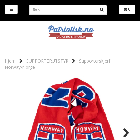
0
Hjem
SUPPORTERUTSTYR
Supporterskjerf,
Norway/Norge