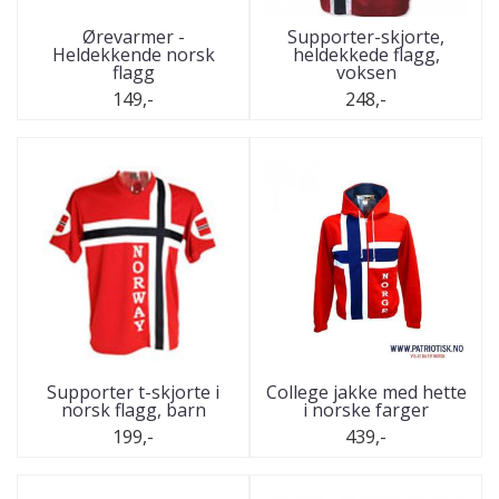
Ørevarmer -
Supporter-skjorte,
Heldekkende norsk
heldekkede flagg,
flagg
voksen
149,-
248,-
Supporter t-skjorte i
College jakke med hette
norsk flagg, barn
i norske farger
199,-
439,-