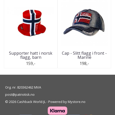
Supporter hatt i norsk
Cap - Slitt flagg i front -
flagg, barn
Marine
159,-
198,-
Org. nr. 820362462 MVA
post@patriotisk.no
© 2026 Cashback World-JL - Powered by
Mystore.no