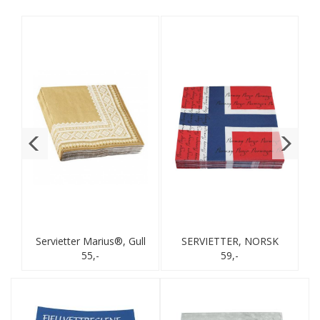
ød
Servietter Marius®, Gull
SERVIETTER, NORSK
S
55,-
FLAGG DESIGN
59,-