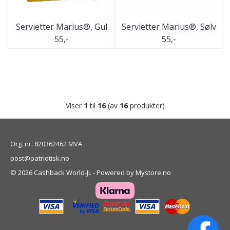
Servietter Marius®, Gul
Servietter Marius®, Sølv
55,-
55,-
Viser
1
til
16
(av
16
produkter)
Org. nr. 820362462 MVA
post@patriotisk.no
© 2026 Cashback World-JL - Powered by
Mystore.no