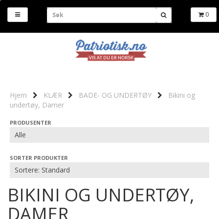
0
Hjem
KLÆR
BADE- OG UNDERTØY
Bikini og
undertøy, Damer
PRODUSENTER
SORTER PRODUKTER
BIKINI OG UNDERTØY,
DAMER