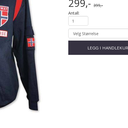
299,-
399,-
Antall:
LEGG I HANDLEKU