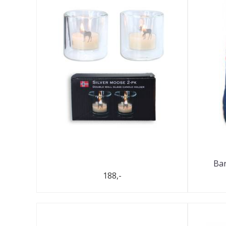
Bar
188,-