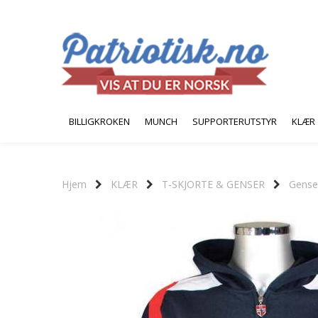
BILLIGKROKEN
MUNCH
SUPPORTERUTSTYR
KLÆR
Hjem
KLÆR
T-SKJORTE & GENSER
Gense