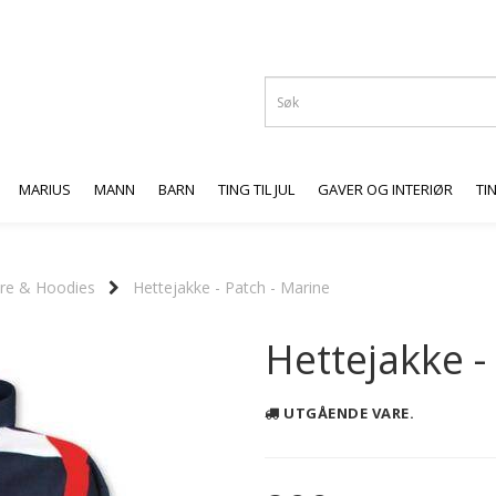
MARIUS
MANN
BARN
TING TIL JUL
GAVER OG INTERIØR
TI
re & Hoodies
Hettejakke - Patch - Marine
Hettejakke -
UTGÅENDE VARE.