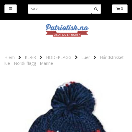
0
Hjem
KLÆR
HODEPLAGG
Luer
Håndstrikket
lue - Norsk flagg - Marine