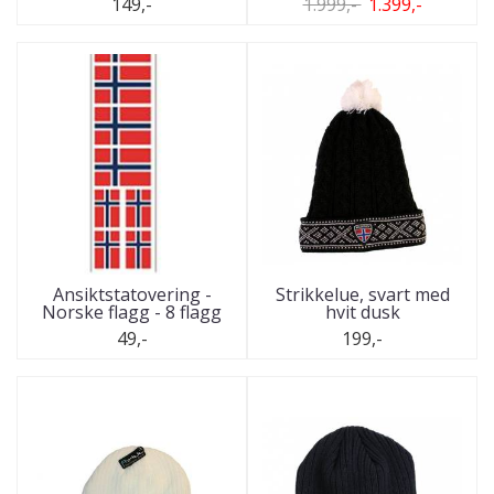
149,-
1.999,-
1.399,-
Ansiktstatovering -
Strikkelue, svart med
Norske flagg - 8 flagg
hvit dusk
49,-
199,-